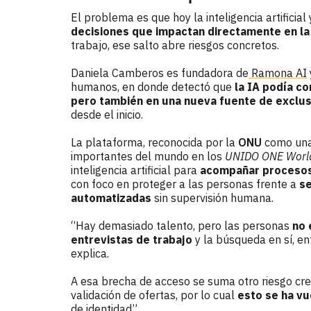
El problema es que hoy la inteligencia artificia
decisiones que impactan directamente en la
trabajo, ese salto abre riesgos concretos.
Daniela Camberos es fundadora de
Ramona AI
humanos, en donde detectó que
la IA podía co
pero también en una nueva fuente de exclus
desde el inicio.
La plataforma, reconocida por la
ONU
como una 
importantes del mundo en los
UNIDO ONE World
inteligencia artificial para
acompañar proceso
con foco en proteger a las personas frente a
se
automatizadas
sin supervisión humana.
“Hay demasiado talento, pero las personas
no 
entrevistas de trabajo
y la búsqueda en sí, e
explica.
A esa brecha de acceso se suma otro riesgo cr
validación de ofertas, por lo cual
esto se ha v
de identidad”.