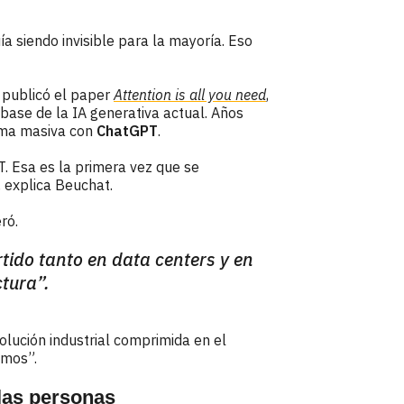
a siendo invisible para la mayoría. Eso
 publicó el paper
Attention is all you need
,
base de la IA generativa actual. Años
rma masiva con
ChatGPT
.
. Esa es la primera vez que se
, explica Beuchat.
ró.
rtido tanto en data centers y en
ctura”.
lución industrial comprimida en el
amos”.
 las personas