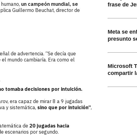
er humano,
un campeón mundial, se
frase de Je
xplica Guillermo Beuchat, director de
Meta se en
presunto s
ñal de advertencia. “Se decía que
e el mundo cambiaría. Era como el
Microsoft 
compartir l
no tomaba decisiones por intuición.
v, era capaz de mirar 8 a 9 jugadas
va y sistemática,
sino que por intuición”
,
atemática de
20 jugadas hacia
de escenarios por segundo.